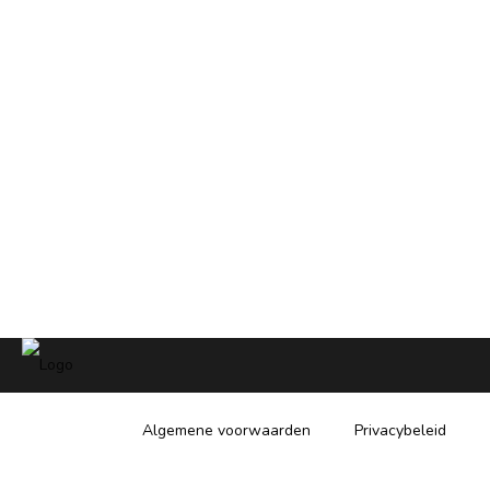
Trackings cookies zijn cookies die veelal door
externe diensten zoals YouTube en
advertentiediensten worden geplaatst om jouw
surfgedrag tussen verschillende domeinen te
kunnen meten. Adviesbureau Silvia Scholten
maakt geen gebruik van deze externe diensten
en plaatst daarom geen tracking cookies.
Algemene voorwaarden
Privacybeleid
© Adviesbureau Scholten 2026